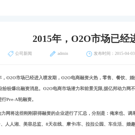
2015年，O2O市场已
公司新闻
admin
发布时间：2015-04-03 0
15年，O2O市场已经进入喷发期，O2O电商融资火热，零售、餐饮
业纷纷爆出融资消息。O2O电商市场潜力和前景无限,据亿邦动力网不
进行Pre-A轮融资。
动力网将这些刚刚获得融资的企业进行了汇总，分别是：俺来也、调果
andy、人人湘、美容总监、8天在线、摩卡i车、拉拉公园、车生活、婚