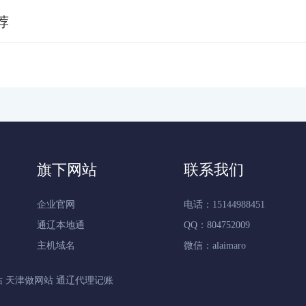
荐
旗下网站
联系我们
企业官网
电话：15144988451
通辽本地通
QQ：804752009
主机域名
微信：alaimaro
站
天津做网站
通辽代理记账