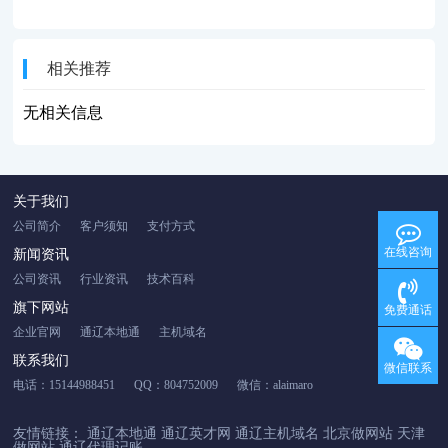
相关推荐
无相关信息
关于我们
公司简介
客户须知
支付方式
在线咨询
新闻资讯
公司资讯
行业资讯
技术百科
旗下网站
免费通话
企业官网
通辽本地通
主机域名
联系我们
微信联系
电话：15144988451
QQ：804752009
微信：alaimaro
友情链接：
通辽本地通
通辽英才网
通辽主机域名
北京做网站
天津
做网站
通辽代理记账