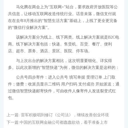
马化腾在两会上为“互联网+”站台，要求政府开放医院等公
共信息，让移动互联网改造传统行业。话音未落，微信支付就
在在去年8月推出的“智慧生活方案”基础上，上线了更全更完备
的“微信行业解决方案”。
该解决方案分为线上、线下两类。线上解决方案就是B2C电
商。线下解决方案包括：快递、售货机、百货、餐厅、便利
店、超市、票务、酒店、景区、医院、停车场。
与上次出台的解决方案相比，这次明显要细化、详实得
多。以此次新增的“智慧快递”为例，微信的解决方案是这样的：
公共号四步寄件：进入公共号 填写单据 受理订单 上门取
件；缴费：收派员显示二维码 用户扫码 支付成功 开始派送；通
过微信智慧快递邮寄快件，可由收件人像寄件人发送裂变式红
包。
上一篇:
雷军积极唱到修订《公司法》，继续改善创业环境
下一篇:
中国的互联网金融公司都蠢蠢欲动，着手准备上市