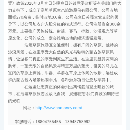
置》政策2018年3月查日苏嘎查日苏镇党委政府等有关部门的大
力支持下，成立了浩坦草原生态旅游股份有限公司。公司占地
面积270余亩，临时占地8.6亩。公司在查日苏嘎查党支部的领
导下，以公司加农户入股分红的模式运行。公司注册资金300余
万元。主要推广民族传统、射箭、赛马、摔跤、沙漠观光等草
原文化。公司的成立一定会推动当地的经济迅猛发展。
浩坦草原旅游区交通便利，拥有广阔的草原、独特的
沙漠风景，在这里享受大自然的风光与独特的蒙古族草原风
情，让游客们真正的享受到原生态生活。在这里彰显其宽阔的
胸怀、一望无限的自然风景与晴空万里的蓝天，俊美的马儿在
宽阔的草原上奔驰，牛群、羊群在草原上休闲的散步，远处成
群的蒙古包内场景热闹非凡，各种游乐项目让您尽享其中。
在这里让您真正的体会到远离钢筋混凝土喧嚣的城
市，在浩坦草原旅游区放飞自我，展翅翱翔!我们真诚的期待您
的光临……
网址：
http://www.haotancy.com/
客服电话：18804755455，13948758992