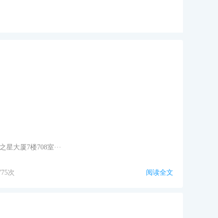
大厦7楼708室···
775次
阅读全文