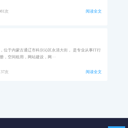
081次
阅读全文
，位于内蒙古通辽市科尔沁区永清大街， 是专业从事IT行
，空间租用，网站建设，网···
137次
阅读全文