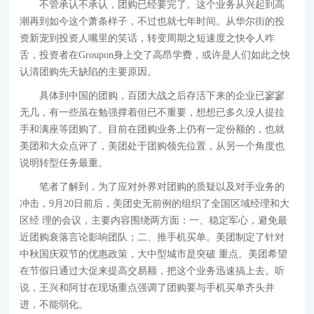
不管承认不承认，团购已经要完了。这个业务从兴起到高
潮再到如今这个萧条样子，不过也就七年时间。从华尔街的投
资新宠到投资人嘴里的笑话，转变周期之短速度之快令人咋
舌，投资者在Groupon身上交了高昂学费，或许是人们如此之快
认清团购先天缺陷的主要原因。
具体到中国的团购，百团大战之后存活下来的企业已寥寥
无几，有一些虽在勉强撑着但已不重要，想想已多久没人提拉
手和满座等团购了。目前在团购业务上仍有一定份额的，也就
美团和大众点评了，美团处于团购领先位置，从另一个角度也
说明转型任务最重。
笔者了解到，为了应对外界对团购的质疑以及对手业务的
冲击，9月20日前后，美团史无前例的组织了全国区域经理和大
区经 理的会议，主要内容围绕两方面：一、稳定军心，避免最
近团购衰落言论影响团队；二、推手机买单。美团制定了针对
中秋国庆双节的优惠政策，大中型城市是突破 重点。美团希望
在节假日通过大促来提高交易额，把这个业务迅速搞上去。听
说，王兴和阿甘在现场重点强调了团购要与手机买单齐头并
进，不能弱化。