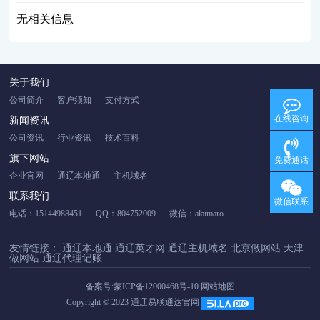
无相关信息
关于我们
公司简介
客户须知
支付方式
在线咨询
新闻资讯
公司资讯
行业资讯
技术百科
旗下网站
免费通话
企业官网
通辽本地通
主机域名
联系我们
微信联系
电话：15144988451
QQ：804752009
微信：alaimaro
友情链接：
通辽本地通
通辽英才网
通辽主机域名
北京做网站
天津
做网站
通辽代理记账
备案号:
蒙ICP备12000468号-10
网站地图
Copyright © 2023 通辽易联通达官网