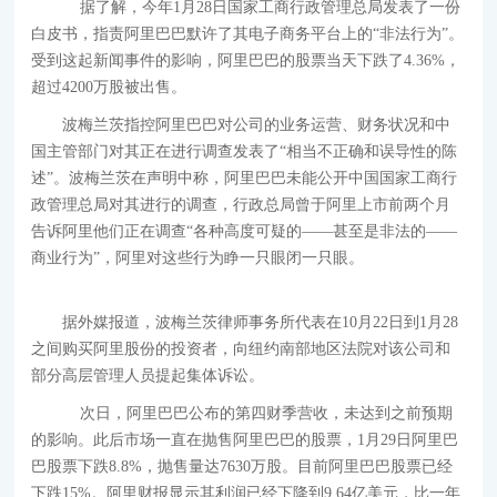
据了解，今年1月28日国家工商行政管理总局发表了一份
白皮书，指责阿里巴巴默许了其电子商务平台上的“非法行为”。
受到这起新闻事件的影响，阿里巴巴的股票当天下跌了4.36%，
超过4200万股被出售。
波梅兰茨指控阿里巴巴对公司的业务运营、财务状况和中
国主管部门对其正在进行调查发表了“相当不正确和误导性的陈
述”。波梅兰茨在声明中称，阿里巴巴未能公开中国国家工商行
政管理总局对其进行的调查，行政总局曾于阿里上市前两个月
告诉阿里他们正在调查“各种高度可疑的——甚至是非法的——
商业行为”，阿里对这些行为睁一只眼闭一只眼。
据外媒报道，波梅兰茨律师事务所代表在10月22日到1月28
之间购买阿里股份的投资者，向纽约南部地区法院对该公司和
部分高层管理人员提起集体诉讼。
次日，阿里巴巴公布的第四财季营收，未达到之前预期
的影响。此后市场一直在抛售阿里巴巴的股票，1月29日阿里巴
巴股票下跌8.8%，抛售量达7630万股。目前阿里巴巴股票已经
下跌15%。阿里财报显示其利润已经下降到9.64亿美元，比一年